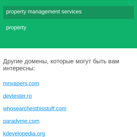
property management services
property
Другие домены, которые могут быть вам
интересны:
mnvapers.com
devtester.ro
whosearchesthisstuff.com
paradyme.com
kdevelopedia.org