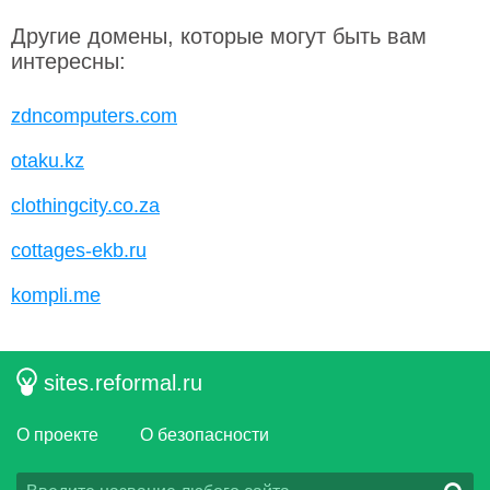
Другие домены, которые могут быть вам
интересны:
zdncomputers.com
otaku.kz
clothingcity.co.za
cottages-ekb.ru
kompli.me
sites.reformal.ru
О проекте
О безопасности