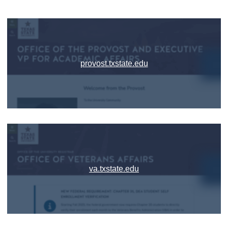
provost.txstate.edu
va.txstate.edu