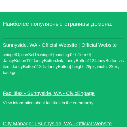
Наиболее популярные страницы домена:
Sunnyside, WA - Official Website | Official Website
.widgetOptionSet15.widget {padding:0 0 .1em 0}
.fancyButton112.fancyButton:link,.fancyButton112.fancyButton:vis
ited, .fancyButton112div.fancyButton{ height: 28px; width: 29px;
backgr...
Facilities • Sunnyside, WA • CivicEngage
View information about facilities in the community.
City Manager | Sunnyside, WA - Official Website