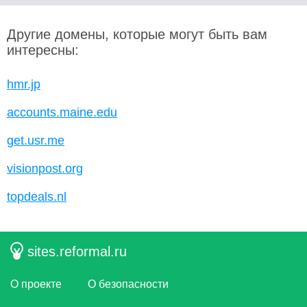
Другие домены, которые могут быть вам
интересны:
hmr.jp
accounts.maine.edu
get.usr.me
visionpost.org
topdeals.nl
sites.reformal.ru
О проекте
О безопасности