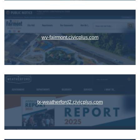
wv-fairmont.civicplus.com
tx-weatherford2.civicplus.com