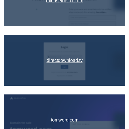
mindsetdetox.com
directdownload.tv
tomword.com