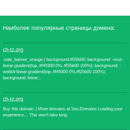
Наиболее популярные страницы домена:
ch-tz.org
.sale_banner_orange { background:#f25b00; background: -moz-
linear-gradient(top, #f49300 0%, #f25b00 100%); background: -
webkit-linear-gradient(top, #f49300 0%,#f25b00 100%);
background: linear...
ch-tz.org
Buy this domain. | More domains at Seo.Domains Loading your
experience… This won’t take long.