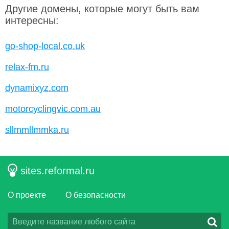
Другие домены, которые могут быть вам
интересны:
go-shop-local.co.uk
relax-fm.ru
dynamixyz.com
motorcyclingvic.com.au
sllmmllmmka.ru
sites.reformal.ru
О проекте
О безопасности