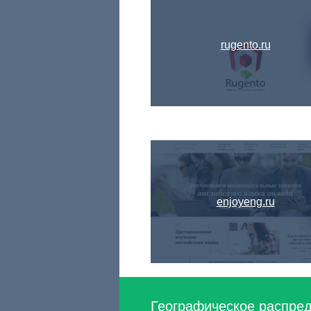
rugento.ru
enjoyeng.ru
Географическое распреде