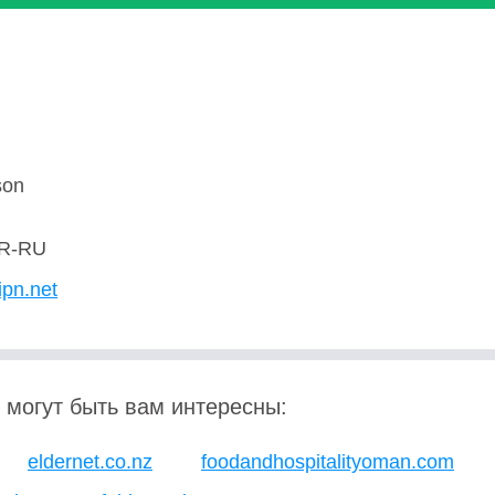
son
R-RU
ipn.net
 могут быть вам интересны:
eldernet.co.nz
foodandhospitalityoman.com