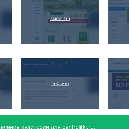
skipofit.ru
eulaw.ru
ление аудитории для centrplitki.ru: