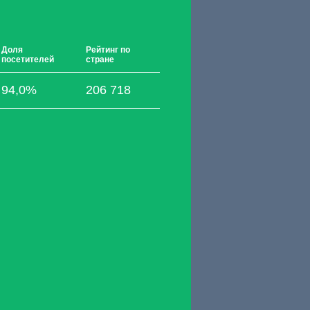
Доля
Рейтинг по
посетителей
стране
94,0%
206 718