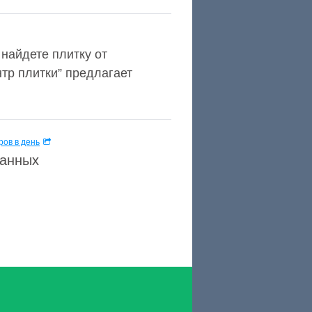
 найдете плитку от
тр плитки” предлагает
ов в день
данных