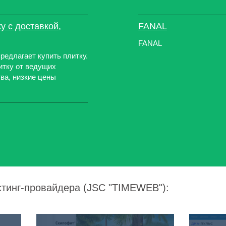
у с доставкой,
FANAL
FANAL
редлагает купить плитку.
итку от ведущих
ва, низкие цены
стинг-провайдера (JSC "TIMEWEB"):