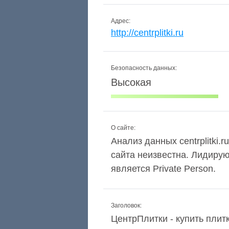
Адрес:
http://centrplitki.ru
Безопасность данных:
Высокая
О сайте:
Анализ данных centrplitki.
сайта неизвестна. Лидиру
является Private Person.
Заголовок:
ЦентрПлитки - купить плитк