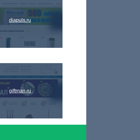
diapuls.ru
giftman.ru