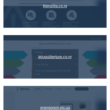
frienzilla.co.nr
teluguliterture.co.nr
energorem.pp.ua