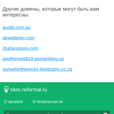
Другие домены, которые могут быть вам
интересны:
austlii.com.au
develderby.com
2ka5express.com
geoffreyorti819.womenblog.us
sunsetontherocks-llandudno.co.za
sites.reformal.ru
О проекте
О безопасности