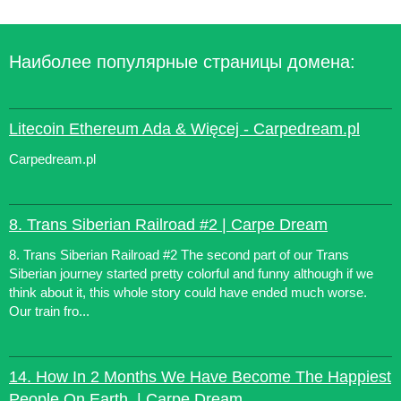
Наиболее популярные страницы домена:
Litecoin Ethereum Ada & Więcej - Carpedream.pl
Carpedream.pl
8. Trans Siberian Railroad #2 | Carpe Dream
8. Trans Siberian Railroad #2 The second part of our Trans
Siberian journey started pretty colorful and funny although if we
think about it, this whole story could have ended much worse.
Our train fro...
14. How In 2 Months We Have Become The Happiest
People On Earth. | Carpe Dream