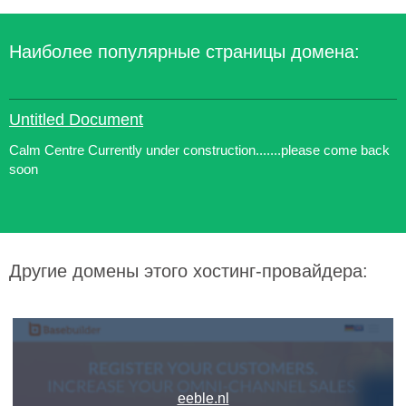
Наиболее популярные страницы домена:
Untitled Document
Calm Centre Currently under construction.......please come back
soon
Другие домены этого хостинг-провайдера:
eeble.nl