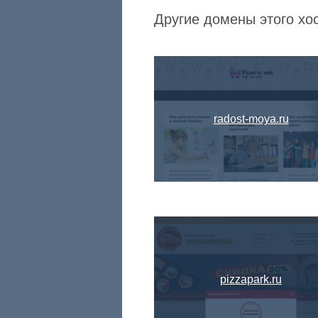
Другие домены этого хо
radost-moya.ru
pizzapark.ru