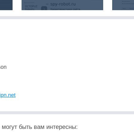
son
U
ipn.net
 могут быть вам интересны: