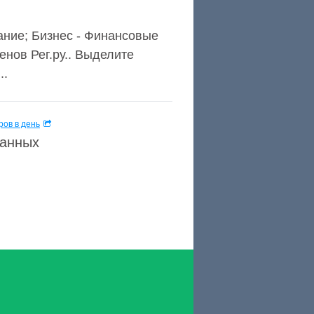
вание; Бизнес - Финансовые
енов Рег.ру.. Выделите
..
ов в день
данных