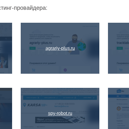
стинг-провайдера:
agrariy-plus.ru
spy-robot.ru