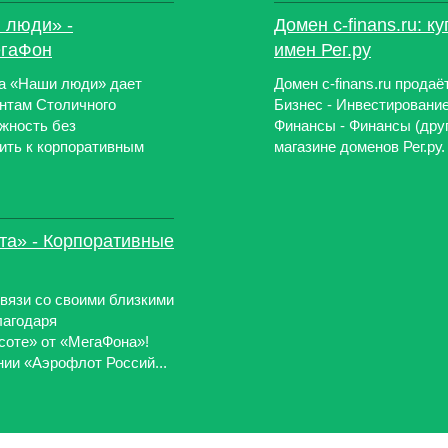
 люди» -
Домен c-finans.ru: 
егаФон
имен Рег.ру
мма «Наши люди» дает
Домен c-finans.ru продаёт
нтам Столичного
Бизнес - Инвестирование
жность без
Финансы - Финансы (дру
ить к корпоративным
магазине доменов Рег.ру.
ета» - Корпоративные
 связи со своими близкими
лагодаря
соте» от «МегаФона»!
нии «Аэрофлот Россий...