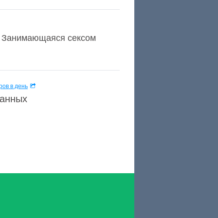
2] Занимающаяся сексом
ов в день
данных