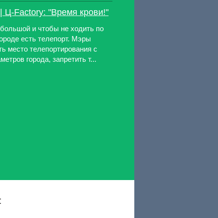
 Ц-Factory: "Время крови!"
 большой и чтобы не ходить по
ороде есть телепорт. Мэры
ть место телепортирования с
етров города, запретить т...
: