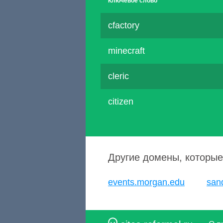
Ключевое слово
cfactory
minecraft
cleric
citizen
Другие домены, которые
events.morgan.edu
san