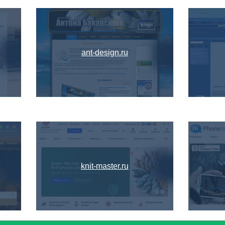
ant-design.ru
knit-master.ru