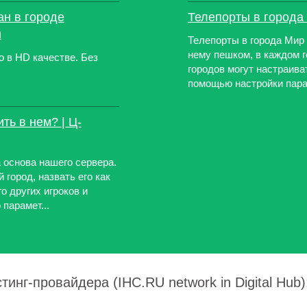
ан в городе
Телепорты в города |
u
Телепорты в города Мир
нему пешком, в каждом г
о в HD качестве. Без
городов могут настраива
помощью настройки парам
ть в нем? | Ц-
 основа нашего сервера.
 город, назвать его как
о других игроков и
парамет...
инг-провайдера (IHC.RU network in Digital Hub)