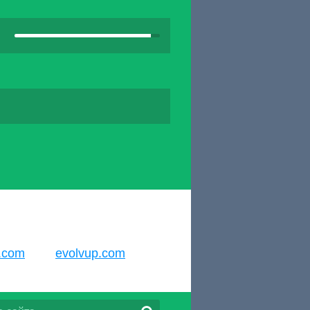
l.com
evolvup.com