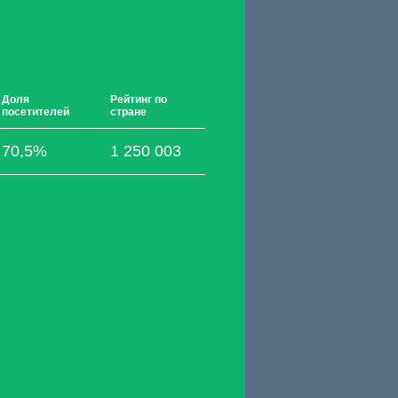
Доля
Рейтинг по
посетителей
стране
70,5%
1 250 003