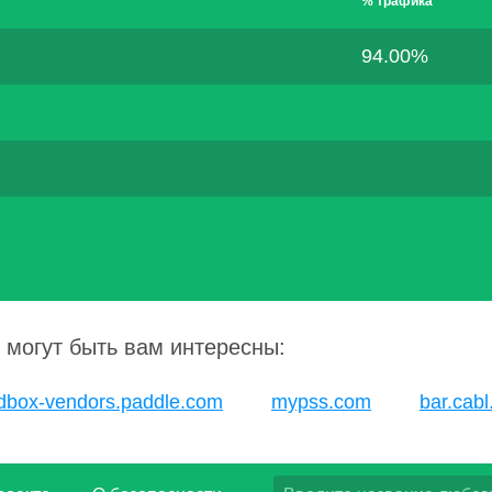
% трафика
94.00%
 могут быть вам интересны:
dbox-vendors.paddle.com
mypss.com
bar.cab