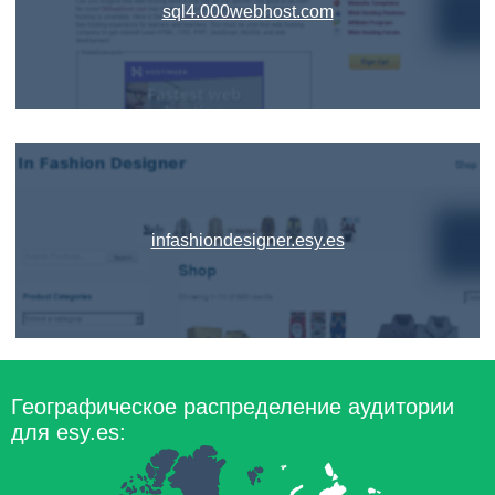
sql4.000webhost.com
infashiondesigner.esy.es
Географическое распределение аудитории
для esy.es: