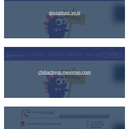
giasuduoc.vv.si
chiliactress.meximas.com