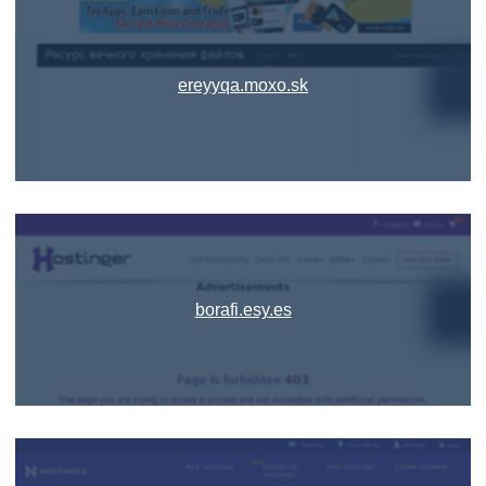
ereyyqa.moxo.sk
borafi.esy.es