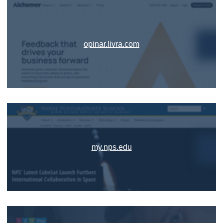
opinar.livra.com
my.nps.edu