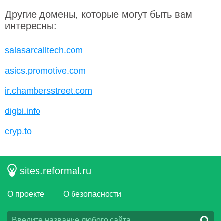
Другие домены, которые могут быть вам
интересны:
salasarcalltech.com
asics.promotive.com
ir.chambersstreet.com
digbi.info
cryp.to
sites.reformal.ru
О проекте
О безопасности