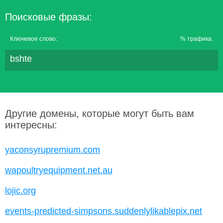
Поисковые фразы:
Ключевое слово:
% трафика:
bshte
Другие домены, которые могут быть вам
интересны:
yaconsyrupremium.com
wapoultryequipment.net.au
lojic.org
events-predicted-simpsons.suddenlylikablepix.net