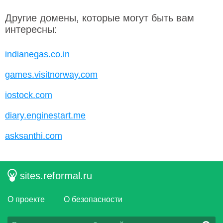
Другие домены, которые могут быть вам
интересны:
indianegas.co.in
games.visitnorway.com
iostock.com
diary.enginestart.me
asksanthi.com
sites.reformal.ru
О проекте
О безопасности