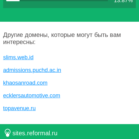
13.87%
Другие домены, которые могут быть вам
интересны:
slims.web.id
admissions.puchd.ac.in
khaosanroad.com
ecklersautomotive.com
topavenue.ru
sites.reformal.ru