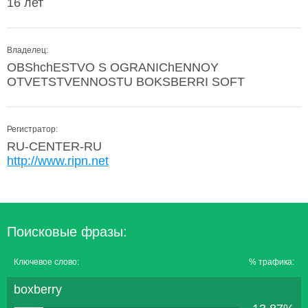
16 лет
Владелец:
OBShchESTVO S OGRANIChENNOY
OTVETSTVENNOSTU BOKSBERRI SOFT
Регистратор:
RU-CENTER-RU
http://www.ripn.net
Поисковые фразы:
Ключевое слово:
% трафика:
boxberry