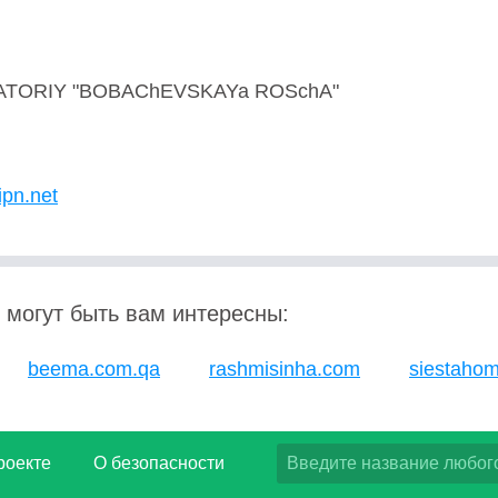
ATORIY "BOBAChEVSKAYa ROSchA"
ipn.net
 могут быть вам интересны:
beema.com.qa
rashmisinha.com
siestaho
роекте
О безопасности