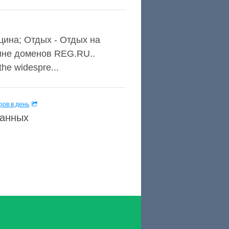
цина; Отдых - Отдых на
зине доменов REG.RU..
the widespre...
ов в день
данных