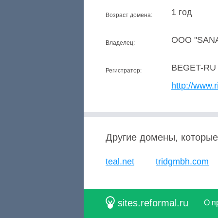
1 год
Возраст домена:
OOO "SAN
Владелец:
BEGET-RU
Регистратор:
http://www.r
Другие домены, которые
teal.net
tridgmbh.com
sites.reformal.ru
О п