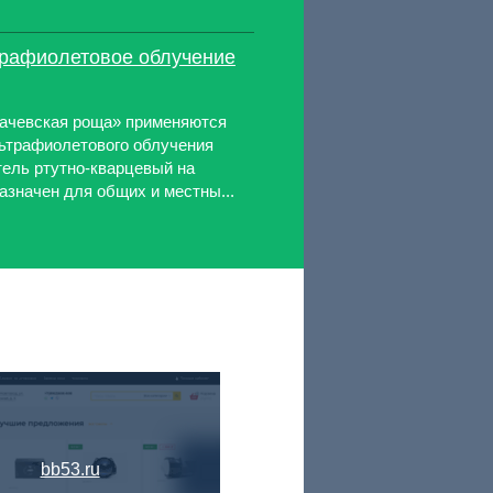
трафиолетовое облучение
ачевская роща» применяются
ьтрафиолетового облучения
тель ртутно-кварцевый на
азначен для общих и местны...
bb53.ru