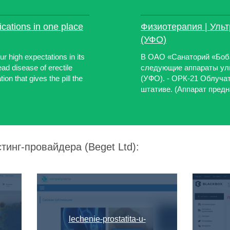
ications in one place
Физиотерапия | Уль
(УФО)
r high expectations in its
В ОАО «Санаторий «Боб
ead disease of erectile
следующие аппараты ул
on that gives the pill the
(УФО). - ОРК-21 Облуча
штативе. (Аппарат предн
тинг-провайдера (Beget Ltd):
lechenie-prostatita-u-