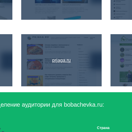
muzhchin.ru
prjaga.ru
еление аудитории для bobachevka.ru:
Страна