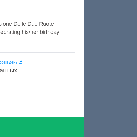
sione Delle Due Ruote
brating his/her birthday
ов в день
данных