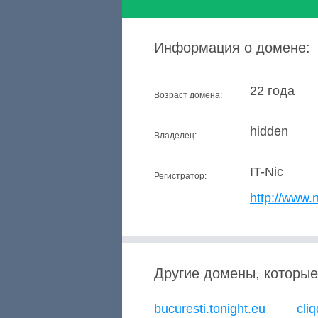
Информация о домене:
22 года
Возраст домена:
hidden
Владелец:
IT-Nic
Регистратор:
http://www.ni
Другие домены, которые
bucuresti.tonight.eu
cli