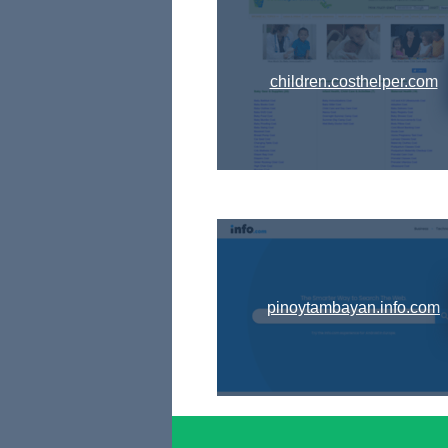
children.costhelper.com
pinoytambayan.info.com