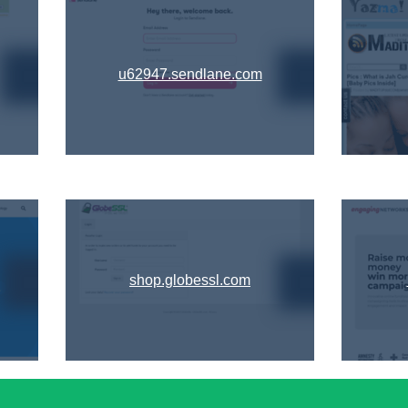
u62947.sendlane.com
shop.globessl.com