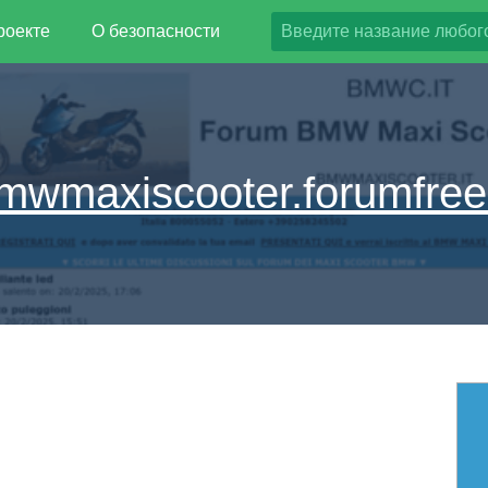
роекте
О безопасности
mwmaxiscooter.forumfree.