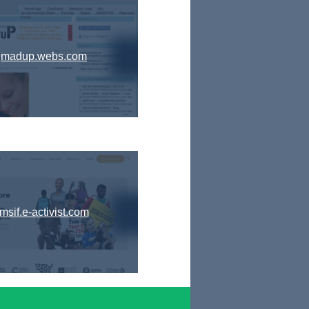
madup.webs.com
msif.e-activist.com