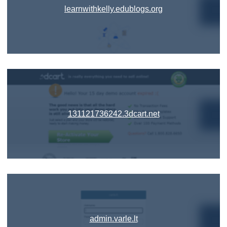
learnwithkelly.edublogs.org
131121736242.3dcart.net
admin.varle.lt