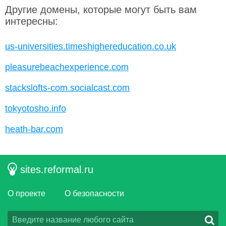
Другие домены, которые могут быть вам
интересны:
us-universities.timeshighereducation.co.uk
pleasurebeachexperience.com
stackslofts-com.socialcast.com
tokyotosho.info
heath-bar.com
sites.reformal.ru
О проекте
О безопасности