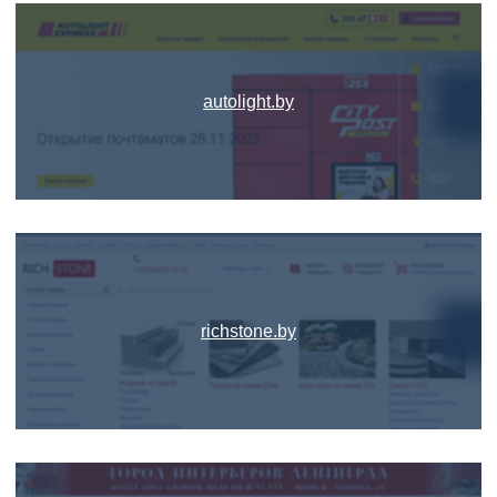
autolight.by
richstone.by