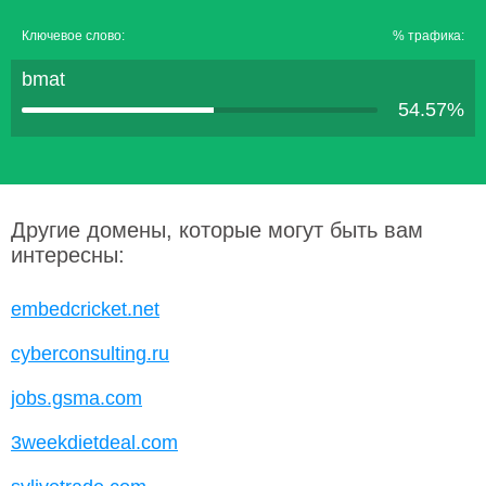
Ключевое слово:
% трафика:
bmat
54.57%
Другие домены, которые могут быть вам
интересны:
embedcricket.net
cyberconsulting.ru
jobs.gsma.com
3weekdietdeal.com