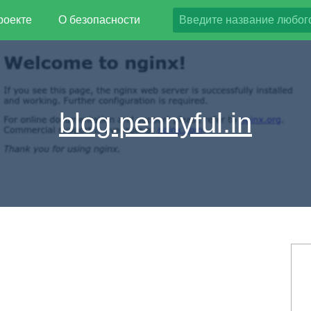
роекте
О безопасности
blog.pennyful.in