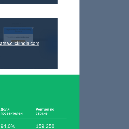
atna.clickindia.com
Доля
Рейтинг по
посетителей
стране
94,0%
159 258