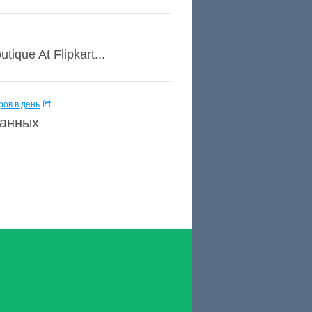
ique At Flipkart...
ов в день
данных