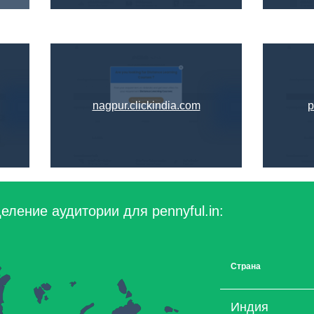
nagpur.clickindia.com
p
ление аудитории для pennyful.in:
Страна
Индия