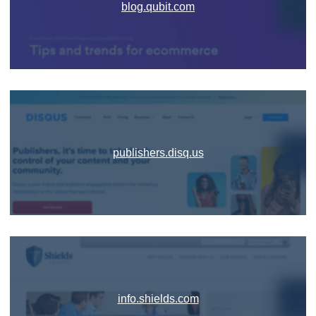
blog.qubit.com
publishers.disq.us
info.shields.com