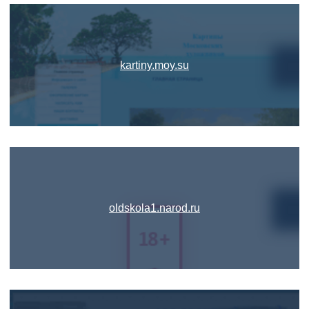
kartiny.moy.su
oldskola1.narod.ru