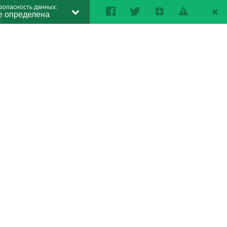
зопасность данных:
е определена