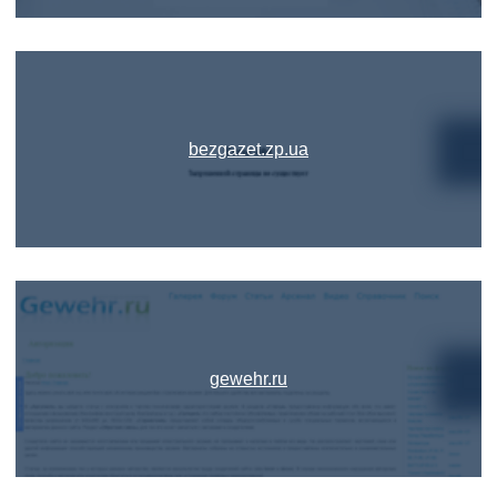
bezgazet.zp.ua
gewehr.ru