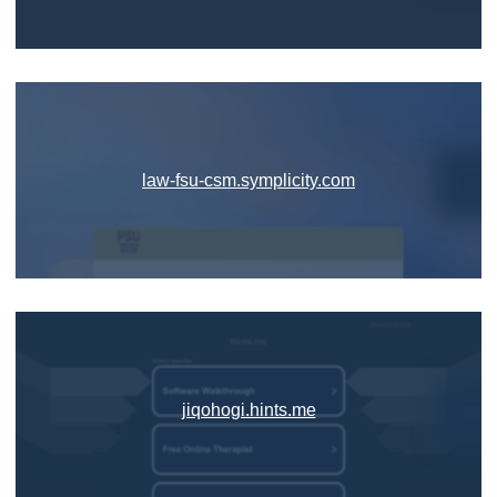
law-fsu-csm.symplicity.com
jiqohogi.hints.me