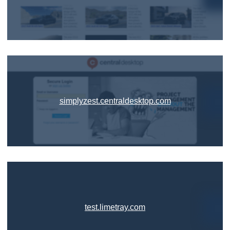
simplyzest.centraldesktop.com
test.limetray.com