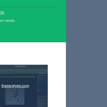
cts
own needs.
themcglynn.com