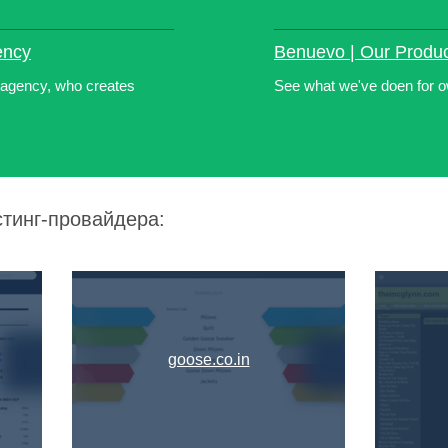
ency
Benuevo | Our Produ
 agency, who creates
See what we've doen for 
стинг-провайдера:
goose.co.in