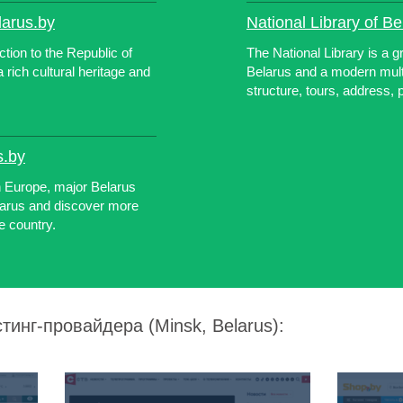
larus.by
National Library of Be
ction to the Republic of
The National Library is a g
 rich cultural heritage and
Belarus and a modern multif
structure, tours, address,
s.by
n Europe, major Belarus
larus and discover more
e country.
тинг-провайдера (Minsk, Belarus):