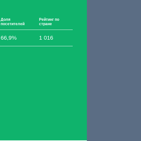
Доля
Рейтинг по
посетителей
стране
66,9%
1 016