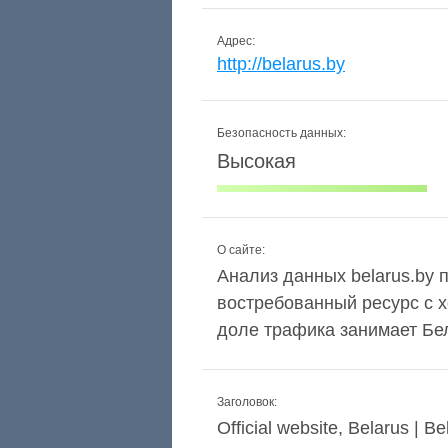
Адрес:
http://belarus.by
Безопасность данных:
Высокая
О сайте:
Анализ данных belarus.by п
востребованный ресурс с 
доле трафика занимает Бел
Заголовок:
Official website, Belarus | Be