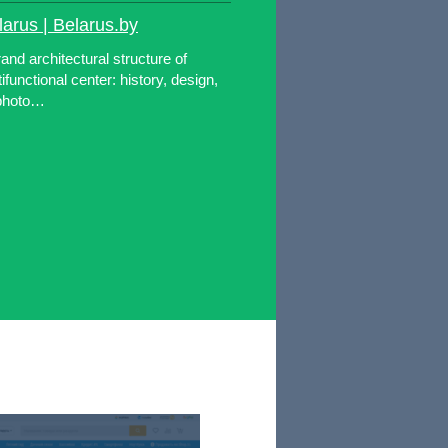
larus | Belarus.by
rand architectural structure of
unctional center: history, design,
 photo…