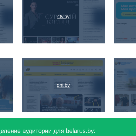
ctv.by
ont.by
еление аудитории для belarus.by: