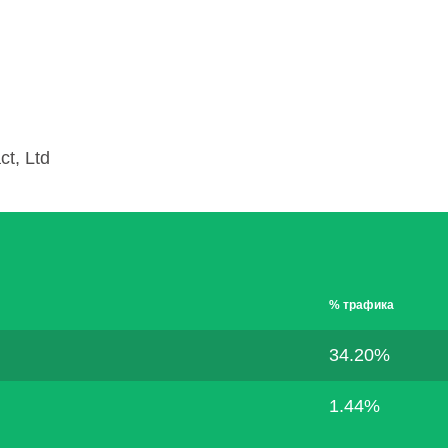
t, Ltd
% трафика
34.20%
1.44%