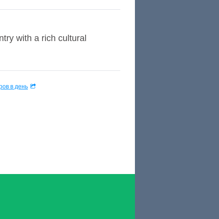
try with a rich cultural
ов в день