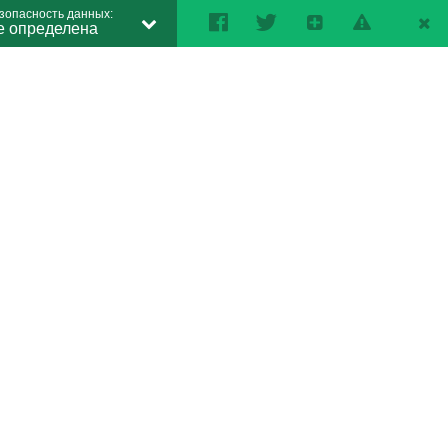
зопасность данных:
е определена