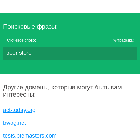
Поисковые фразы:
Ключевое слово:
% трафика:
beer store
Другие домены, которые могут быть вам
интересны:
act-today.org
bwog.net
tests.ptemasters.com