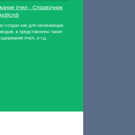
жание пчел - Справочник
jdjlcndj
о создан как для начинающих
оводов, в представлены такие
одержание пчел, и т.д.