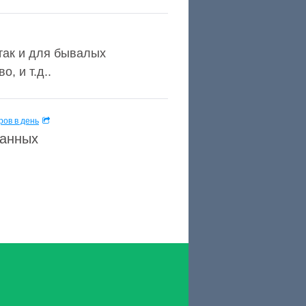
так и для бывалых
, и т.д..
ов в день
данных