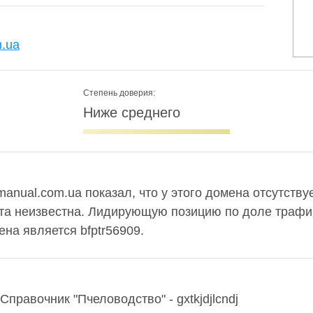
m.ua
Степень доверия:
Ниже среднего
nual.com.ua показал, что у этого домена отсутствуе
та неизвестна. Лидирующую позицию по доле трафи
ена является bfptr56909.
правочник "Пчеловодство" - gxtkjdjlcndj