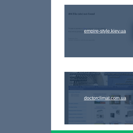
empire-style.kiev.ua
doctorclimat.com.ua