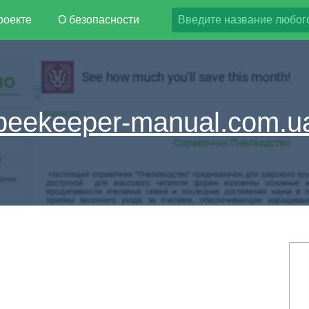
роекте
О безопасности
beekeeper-manual.com.u