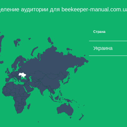
еление аудитории для beekeeper-manual.com.u
Страна
Украина