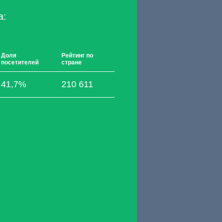
a:
Доля
Рейтинг по
посетителей
стране
41,7%
210 611