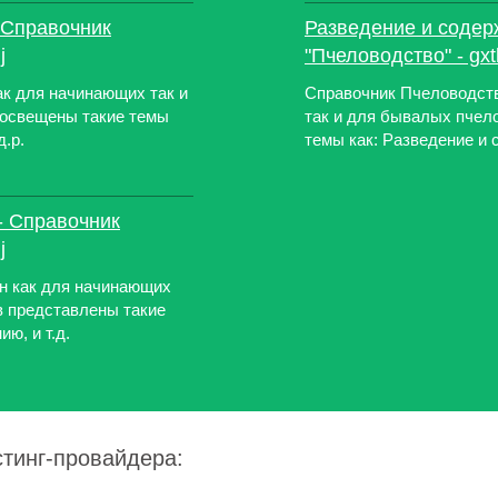
 Справочник
Разведение и содер
j
"Пчеловодство" - gxtk
к для начинающих так и
Справочник Пчеловодств
 освещены такие темы
так и для бывалых пчел
д.р.
темы как: Разведение и с
- Справочник
j
н как для начинающих
в представлены такие
ю, и т.д.
стинг-провайдера: