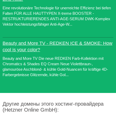
Eine revolutionäre Technologie für unerreichte Effizienz bei tiefen
Falten FÜR ALLE HAUTTYPEN X-treme BOOSTER -
RESTRUKTURIERENDES ANTI-AGE-SERUM DWK-Komplex
Vektor hochleistungsfähiger Anti-Age-W...
Beauty and More TV - REDKEN ICE & SMOKE: How
cool is your color?
Beauty and More TV Die neue REDKEN Farb-Kollektion mit
Chromatics & Shades EQ Cream Neue Violettbraun-,
glamouröse Aschblond- & kühle Gold-Nuancen für kräftige 4D-
Farbergebnisse Glitzernde, kühle Gol...
Другие домены этого хостинг-провайдера
(Hetzner Online GmbH):