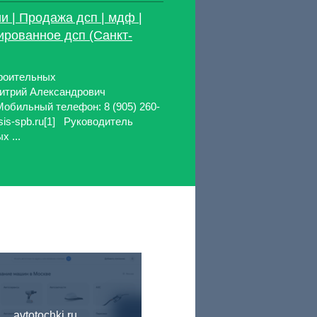
 | Продажа дсп | мдф |
нированное дсп (Санкт-
роительных
итрий Александрович
обильный телефон: 8 (905) 260-
s-spb.ru[1] Руководитель
 ...
avtotochki.ru