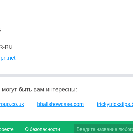
S
R-RU
ipn.net
 могут быть вам интересны:
roup.co.uk
bballshowcase.com
trickytrickstips
роекте
О безопасности