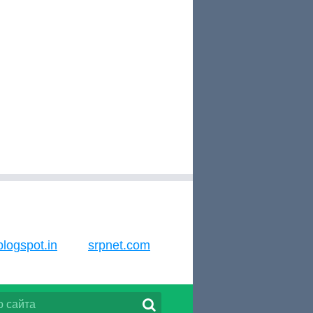
.blogspot.in
srpnet.com