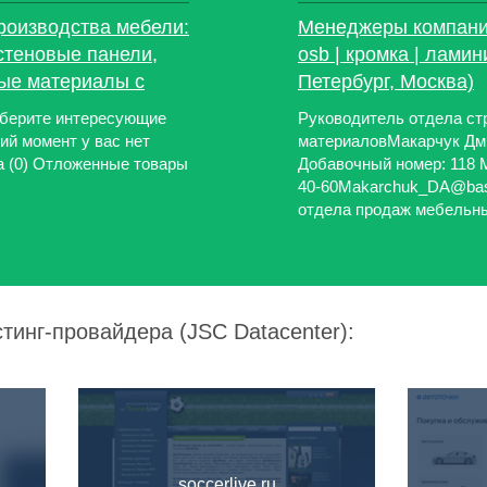
роизводства мебели:
Менеджеры компании
стеновые панели,
osb | кромка | лами
ные материалы с
Петербург, Москва)
ыберите интересующие
Руководитель отдела ст
ий момент у вас нет
материаловМакарчук Дм
а (0) Отложенные товары
Добавочный номер: 118 М
40-60Makarchuk_DA@basi
отдела продаж мебельных
тинг-провайдера (JSC Datacenter):
soccerlive.ru