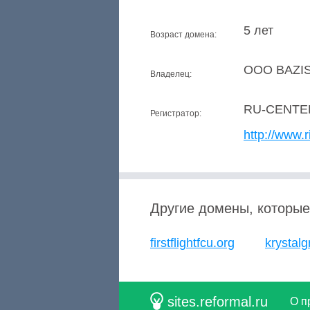
5 лет
Возраст домена:
OOO BAZI
Владелец:
RU-CENTE
Регистратор:
http://www.r
Другие домены, которые
firstflightfcu.org
krystalg
sites.reformal.ru
О п