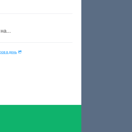
на...
ов в день