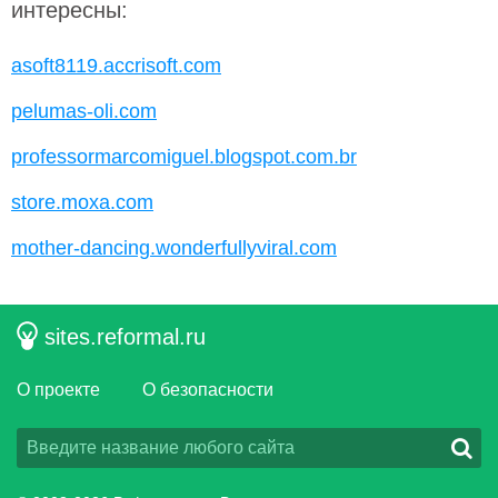
интересны:
asoft8119.accrisoft.com
pelumas-oli.com
professormarcomiguel.blogspot.com.br
store.moxa.com
mother-dancing.wonderfullyviral.com
sites.reformal.ru
О проекте
О безопасности