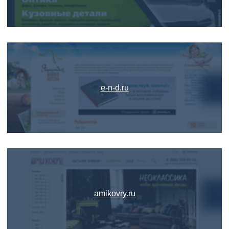
e-n-d.ru
amikovry.ru