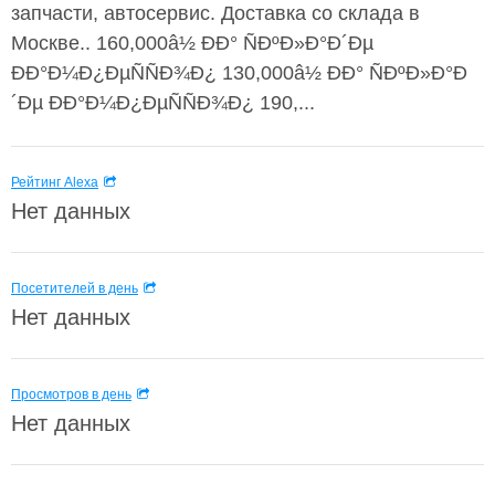
запчасти, автосервис. Доставка со склада в
Москве.. 160,000â½ ÐÐ° ÑÐºÐ»Ð°Ð´Ðµ
ÐÐ°Ð¼Ð¿ÐµÑÑÐ¾Ð¿ 130,000â½ ÐÐ° ÑÐºÐ»Ð°Ð
´Ðµ ÐÐ°Ð¼Ð¿ÐµÑÑÐ¾Ð¿ 190,...
Рейтинг Alexa
Нет данных
Посетителей в день
Нет данных
Просмотров в день
Нет данных