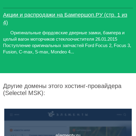
Акции и распродажи на Бампершоп.РУ (стр. 1 из
4)
Оригинальные фордовские дверные замки, бампера и
целый вагон моторчиков стеклоочистителя 26.01.2015
Поступление оригинальных запчастей Ford Focus 2, Focus 3,
Fusion, C-max, S-max, Mondeo 4...
Другие домены этого хостинг-провайдера
(Selectel MSK):
elementy.ru