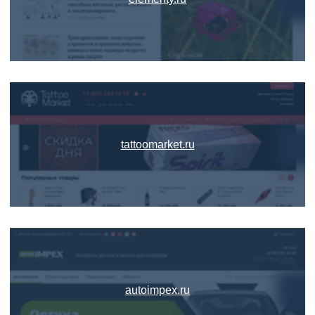
tattoomarket.ru
autoimpex.ru