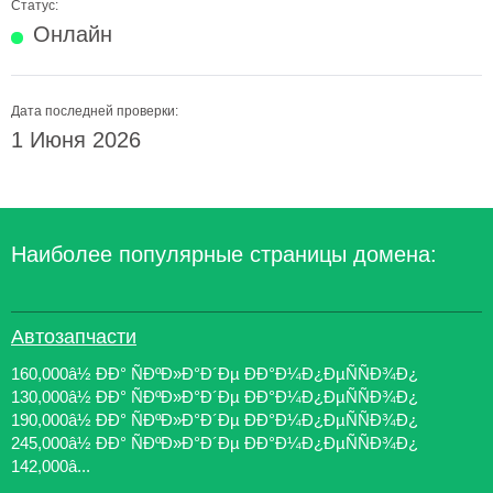
Статус:
Онлайн
Дата последней проверки:
1 Июня 2026
Наиболее популярные страницы домена:
Автозапчасти
160,000â½ ÐÐ° ÑÐºÐ»Ð°Ð´Ðµ ÐÐ°Ð¼Ð¿ÐµÑÑÐ¾Ð¿
130,000â½ ÐÐ° ÑÐºÐ»Ð°Ð´Ðµ ÐÐ°Ð¼Ð¿ÐµÑÑÐ¾Ð¿
190,000â½ ÐÐ° ÑÐºÐ»Ð°Ð´Ðµ ÐÐ°Ð¼Ð¿ÐµÑÑÐ¾Ð¿
245,000â½ ÐÐ° ÑÐºÐ»Ð°Ð´Ðµ ÐÐ°Ð¼Ð¿ÐµÑÑÐ¾Ð¿
142,000â...