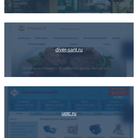
diver-sant.ru
uptc.ru