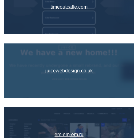
timeoutcaffe.com
juicewebdesign.co.uk
em-em-em.ru