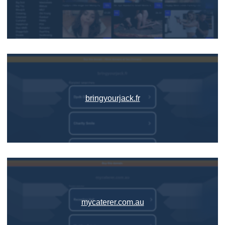
bringyourjack.fr
mycaterer.com.au