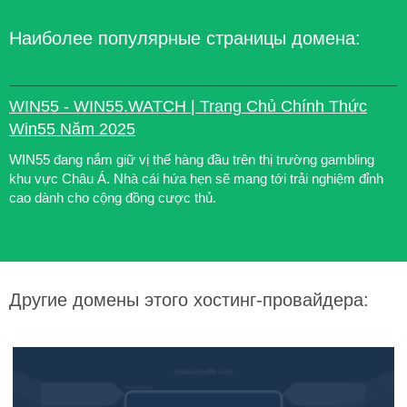
Наиболее популярные страницы домена:
WIN55 - WIN55.WATCH | Trang Chủ Chính Thức
Win55 Năm 2025
WIN55 đang nắm giữ vị thế hàng đầu trên thị trường gambling
khu vực Châu Á. Nhà cái hứa hẹn sẽ mang tới trải nghiệm đỉnh
cao dành cho cộng đồng cược thủ.
Другие домены этого хостинг-провайдера: