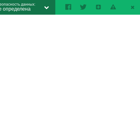
зопасность данных:
е определена