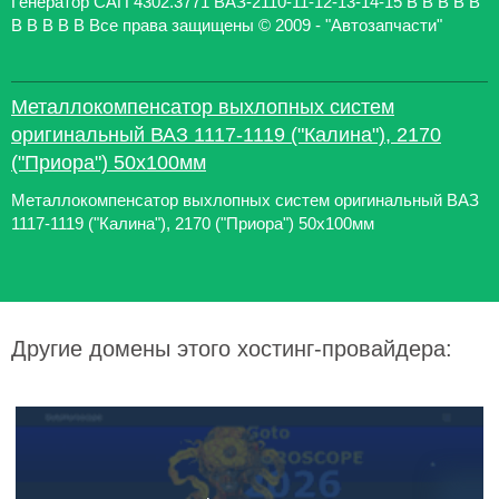
Генератор САП 4302.3771 ВАЗ-2110-11-12-13-14-15 В В В В В
В В В В В Все права защищены © 2009 - "Автозапчасти"
Металлокомпенсатор выхлопных систем
оригинальный ВАЗ 1117-1119 ("Калина"), 2170
("Приора") 50x100мм
Металлокомпенсатор выхлопных систем оригинальный ВАЗ
1117-1119 ("Калина"), 2170 ("Приора") 50x100мм
Другие домены этого хостинг-провайдера: