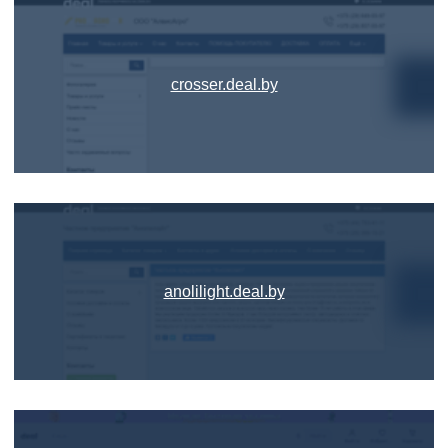
crosser.deal.by
anolilight.deal.by