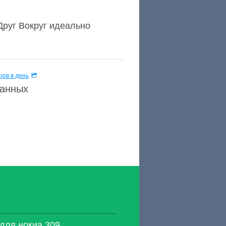
Друг Вокруг идеально
ов в день
данных
 для нокиа 309