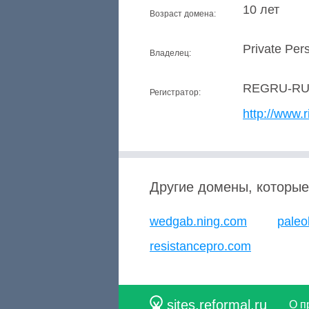
10 лет
Возраст домена:
Private Per
Владелец:
REGRU-R
Регистратор:
http://www.r
Другие домены, которые
wedgab.ning.com
paleo
resistancepro.com
sites.reformal.ru
О п