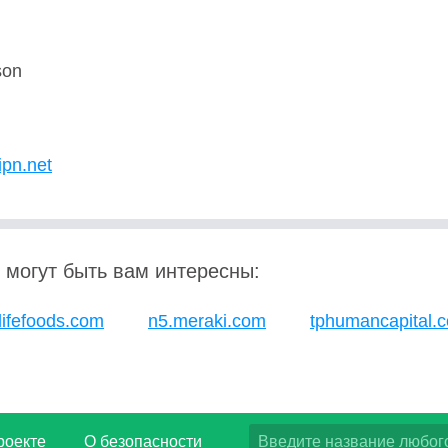
son
U
ipn.net
 могут быть вам интересны:
lifefoods.com
n5.meraki.com
tphumancapital.
роекте
О безопасности