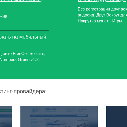
Без регистрации друг вок
андроид, Друг Вокруг для
окиа
Накрутка монет - Игры.
ачать на мобильный,
вто FreeCell Solitaire,
do Numbers Green v1.2.
стинг-провайдера: