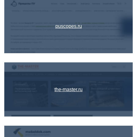
puscopes.ru
the-master.ru