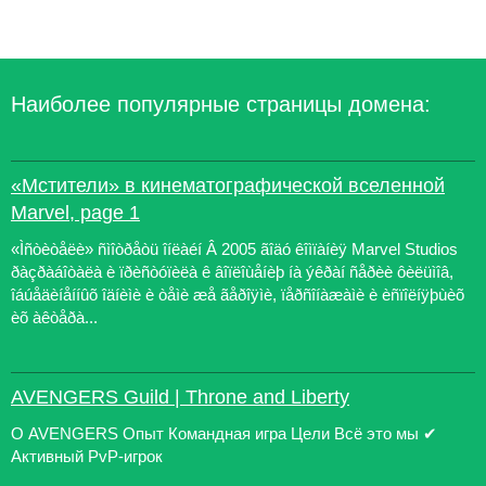
Наиболее популярные страницы домена:
«Мстители» в кинематографической вселенной
Marvel, page 1
«Ìñòèòåëè» ñìîòðåòü îíëàéí Â 2005 ãîäó êîìïàíèÿ Marvel Studios
ðàçðàáîòàëà è ïðèñòóïèëà ê âîïëîùåíèþ íà ýêðàí ñåðèè ôèëüìîâ,
îáúåäèíåííûõ îäíèìè è òåìè æå ãåðîÿìè, ïåðñîíàæàìè è èñïîëíÿþùèõ
èõ àêòåðà...
AVENGERS Guild | Throne and Liberty
О AVENGERS Опыт Командная игра Цели Всё это мы ✔
Активный PvP-игрок