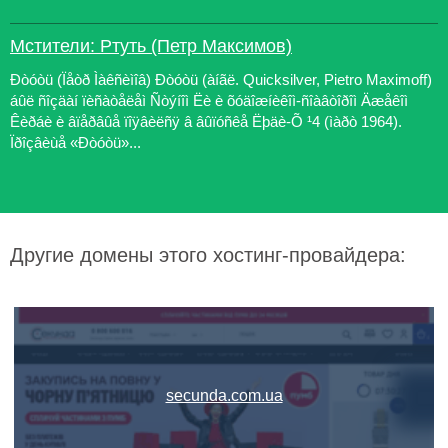
Мстители: Ртуть (Петр Максимов)
Ðòóòü (Ïåòð Ìàêñèìîâ) Ðòóòü (àíãë. Quicksilver, Pietro Maximoff)
áûë ñîçäàí ïèñàòåëåì Ñòýíîì Ëè è õóäîæíèêîì-ñîàâòîðîì Äæåêîì
Êèðáè è âïåðâûå ïîÿâèëñÿ â âûïóñêå Ëþäè-Õ ¹4 (ìàðò 1964).
Ïðîçâèùå «Ðòóòü»...
Другие домены этого хостинг-провайдера:
secunda.com.ua