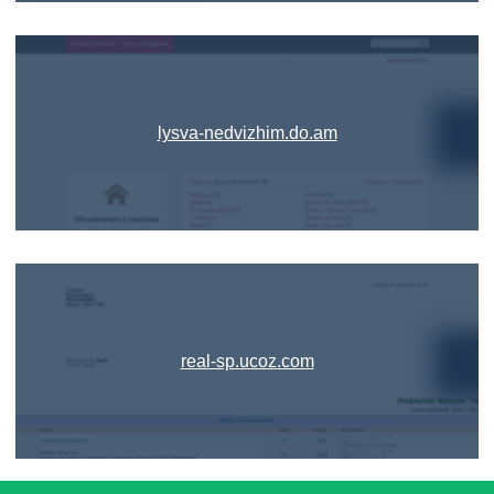
lysva-nedvizhim.do.am
real-sp.ucoz.com