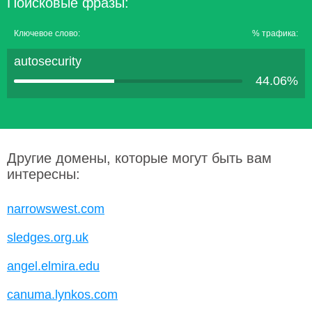
Поисковые фразы:
Ключевое слово:
% трафика:
autosecurity
44.06%
Другие домены, которые могут быть вам
интересны:
narrowswest.com
sledges.org.uk
angel.elmira.edu
canuma.lynkos.com