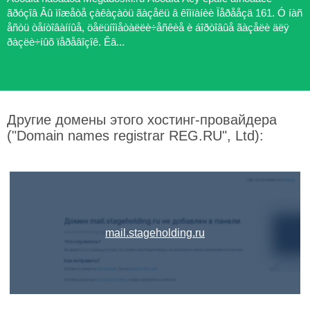
ãðóçîâ Âû ìîæåòå çàêàçàòü ãàçåëü â êîìïàíèè Ïåðååçä 161. Ó íàñ
åñòü òåíòîâàííûå, öåëüíîìåòàëëè÷åñêèå è áîðòîâûå ãàçåëè äëÿ
ðàçëè÷íûõ ïåðåâîçîê. Êâ...
Другие домены этого хостинг-провайдера
("Domain names registrar REG.RU", Ltd):
mail.stageholding.ru