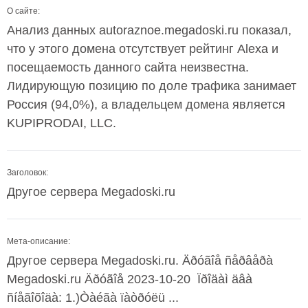
О сайте:
Анализ данных autoraznoe.megadoski.ru показал,
что у этого домена отсутствует рейтинг Alexa и
посещаемость данного сайта неизвестна.
Лидирующую позицию по доле трафика занимает
Россия (94,0%), а владельцем домена является
KUPIPRODAI, LLC.
Заголовок:
Другое сервера Megadoski.ru
Мета-описание:
Другое сервера Megadoski.ru. Äðóãîå ñåðâåðà
Megadoski.ru Äðóãîå 2023-10-20 Ïðîäàì äâà
ñíåãîõîäà: 1.)Òàéãà ïàòðóëü ...