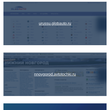
urussu.globauto.ru
nnovgorod.avtotochki.ru