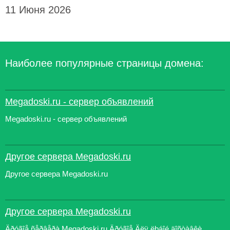
11 Июня 2026
Наиболее популярные страницы домена:
Megadoski.ru - сервер объявлений
Megadoski.ru - сервер объявлений
Другое сервера Megadoski.ru
Другое сервера Megadoski.ru
Другое сервера Megadoski.ru
Äðóãîå ñåðâåðà Megadoski.ru Äðóãîå Äëÿ ëþáîé äîñòàâêè