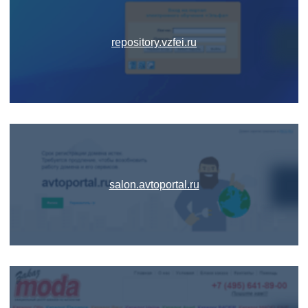
repository.vzfei.ru
salon.avtoportal.ru