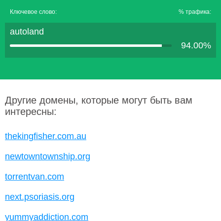
Ключевое слово:
% трафика:
autoland
94.00%
Другие домены, которые могут быть вам
интересны:
thekingfisher.com.au
newtowntownship.org
torrentvan.com
next.psoriasis.org
yummyaddiction.com