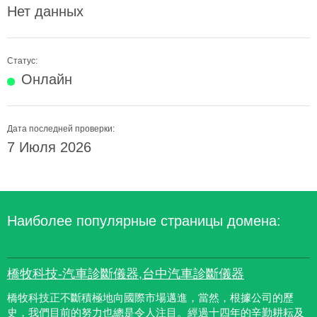
Нет данных
Статус:
Онлайн
Дата последней проверки:
7 Июля 2026
Наиболее популярные страницы домена:
橋牧科技-汽車診斷儀器,台中汽車診斷儀器
橋牧科技正不斷積極地向國際市場邁進，當然，根據公司的歷
史，我們目前的努力也總是令人注目。經過十四年的辛勤耕耘及