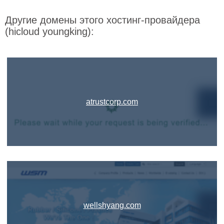
Другие домены этого хостинг-провайдера
(hicloud youngking):
atrustcorp.com
wellshyang.com